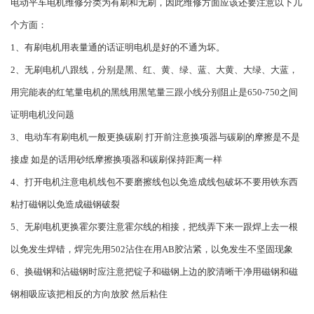
电动平车电机维修分类为有刷和无刷，因此维修方面应该还要注意以下几
个方面：
1、有刷电机用表量通的话证明电机是好的不通为坏。
2、无刷电机八跟线，分别是黑、红、黄、绿、蓝、大黄、大绿、大蓝，
用完能表的红笔量电机的黑线用黑笔量三跟小线分别阻止是650-750之间
证明电机没问题
3、电动车有刷电机一般更换碳刷 打开前注意换项器与碳刷的摩擦是不是
接虚 如是的话用砂纸摩擦换项器和碳刷保持距离一样
4、打开电机注意电机线包不要磨擦线包以免造成线包破坏不要用铁东西
粘打磁钢以免造成磁钢破裂
5、无刷电机更换霍尔要注意霍尔线的相接，把线弄下来一跟焊上去一根
以免发生焊错，焊完先用502沾住在用AB胶沾紧，以免发生不坚固现象
6、换磁钢和沾磁钢时应注意把锭子和磁钢上边的胶清晰干净用磁钢和磁
钢相吸应该把相反的方向放胶 然后粘住